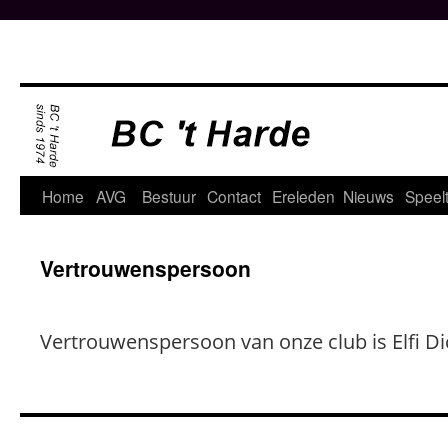
Ga
naar
de
inhoud
Home
AVG
Bestuur
Contact
Ereleden
Nieuws
Speelt
Vertrouwenspersoon
Vertrouwenspersoon van onze club is Elfi D