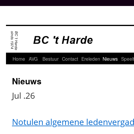
Ga
naar
de
inhoud
Home
AVG
Bestuur
Contact
Ereleden
Nieuws
Speelt
Nieuws
Jul .26
Notulen algemene ledenvergad